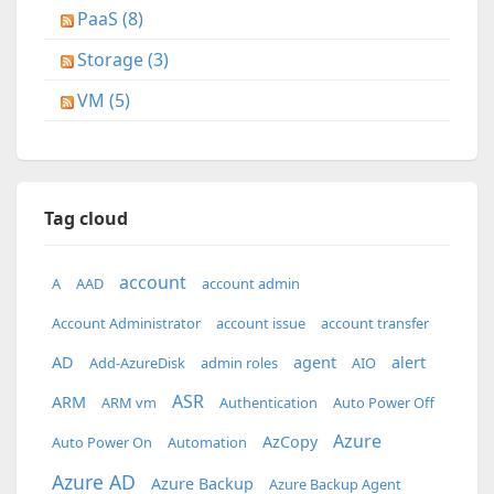
PaaS (8)
Storage (3)
VM (5)
Tag cloud
account
A
AAD
account admin
Account Administrator
account issue
account transfer
AD
agent
alert
Add-AzureDisk
admin roles
AIO
ASR
ARM
ARM vm
Authentication
Auto Power Off
Azure
AzCopy
Auto Power On
Automation
Azure AD
Azure Backup
Azure Backup Agent