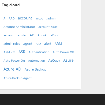
Tag cloud
account
A
AAD
account admin
Account Administrator
account issue
AD
account transfer
Add-AzureDisk
agent
alert
ARM
admin roles
AIO
ASR
ARM vm
Authentication
Auto Power Off
Azure
AzCopy
Auto Power On
Automation
Azure AD
Azure Backup
Azure Backup Agent