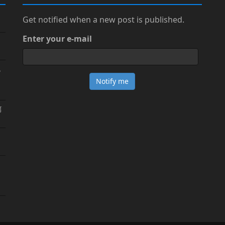
Get notified when a new post is published.
Enter your e-mail
免
篇
1