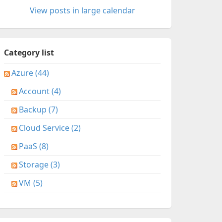
View posts in large calendar
Category list
Azure (44)
Account (4)
Backup (7)
Cloud Service (2)
PaaS (8)
Storage (3)
VM (5)