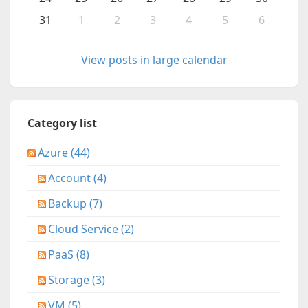
31
1
2
3
4
5
6
View posts in large calendar
Category list
Azure (44)
Account (4)
Backup (7)
Cloud Service (2)
PaaS (8)
Storage (3)
VM (5)