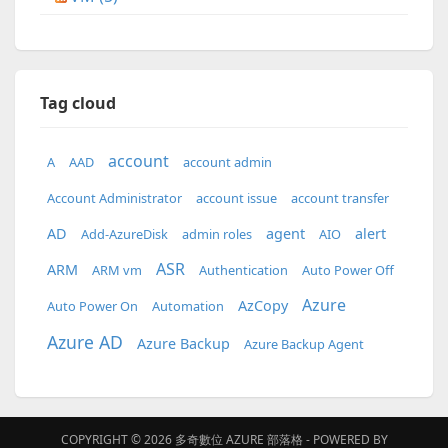
Tag cloud
account
A
AAD
account admin
Account Administrator
account issue
account transfer
AD
agent
alert
Add-AzureDisk
admin roles
AIO
ASR
ARM
ARM vm
Authentication
Auto Power Off
Azure
AzCopy
Auto Power On
Automation
Azure AD
Azure Backup
Azure Backup Agent
COPYRIGHT © 2026
多奇數位 AZURE 部落格
- POWERED BY