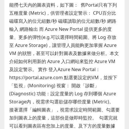
能撈七天內的圖表資料，如下圖： 舊Portal只有下列
五種度量 (Metric)，供管理者設定警示： CPU百分比
磁碟寫入的位元組數/秒 磁碟讀取的位元組數/秒 網路
輸入 網路輸出 而 Azure New Portal 提供更多的度
量、更多的彈性(e.g.可以選擇時間範圍、將 Log 存放
至 Azure Storage)，讓管理人員能夠更加掌握 Azure
VM 的狀態，甚至可以針對圖表及數據來做分析。本文
介紹如何利用新的 Azure 入口網站來監控 Azure VM
及設定警示。 實作 登入Azure New Portal：
https://portal.azure.com 點選要設定的VM，並按下
「監視」(Monitoring) 視窗： 開啟「診斷」
(Diagnostic) 功能：設定度量的 Log 存到哪個 Azure
Storage內，視需求勾選欲儲存哪些度量 (Metric)。
接著選擇「編輯圖表」，視需求設定時間範圍、勾選要
加到圖表上的度量，這部份是做即時監控。 勾選完就
可以看到圖表區有您加上的度量、及下方的度量數據