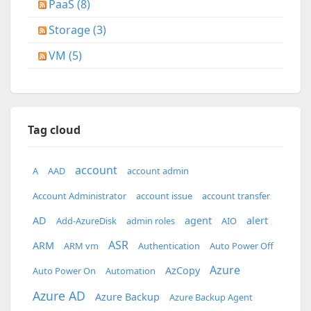
PaaS (8)
Storage (3)
VM (5)
Tag cloud
account
A
AAD
account admin
Account Administrator
account issue
account transfer
AD
agent
alert
Add-AzureDisk
admin roles
AIO
ASR
ARM
ARM vm
Authentication
Auto Power Off
Azure
AzCopy
Auto Power On
Automation
Azure AD
Azure Backup
Azure Backup Agent