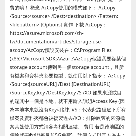
費的唷！ 概念 AzCopy使用的模式如下： AzCopy
/Source:<source> /Dest:<destination> /Pattern:
<filepattern> [Options] 實作 下載 AzCopy：
https://azure.microsoft.com/zh-
tw/documentation/articles/storage-use-
azcopy/AzCopy預設安裝在：C:\Program Files
(x86)\Microsoft SDKs\Azure\AzCopy假設我要從某個
storage account傳到另一個storage account，且所
有檔案和資料夾都要複製，就使用以下指令： AzCopy
/Source:[sourceURL] /Dest:[DestinationURL]
/SourceKey:key /DestKey:key /S /XO 如果來源或目
的端其中一個是本地，就不用輸入該組Access Key (因
為本地本來就沒有Key可以打)/S：代表此路徑底下所有
檔案及資料夾都會被複製過去/XO：排除較舊的來源檔
案其餘使用方式請參考相關連結。 費用 若是跨地區的
傳輸就要收錢(每月前5G免費)，計價方式以官方為主：