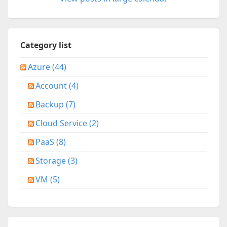
Category list
Azure (44)
Account (4)
Backup (7)
Cloud Service (2)
PaaS (8)
Storage (3)
VM (5)